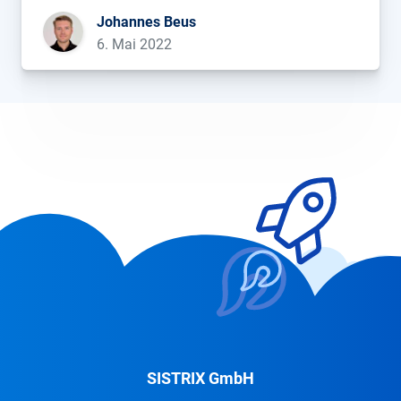
aktiv im Kampf gegen unechte
Johannes Beus
Produktbewertungen und konnte jetzt einen Erfolg
6. Mai 2022
vermelden: drei der größten Fake Review Broker
[…]...
SISTRIX GmbH