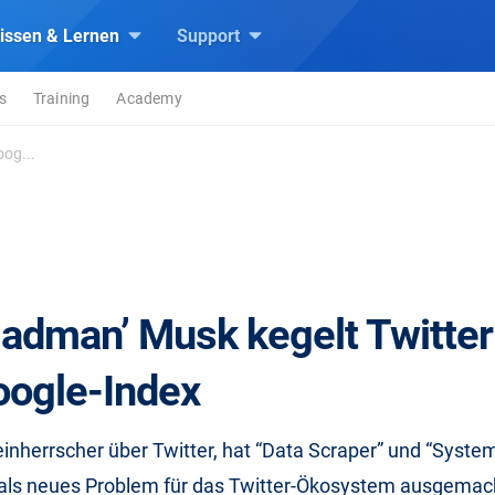
issen & Lernen
Support
s
Training
Academy
og...
Madman’ Musk kegelt Twitter
ogle-Index
einherrscher über Twitter, hat “Data Scraper” und “Syste
 als neues Problem für das Twitter-Ökosystem ausgemacht