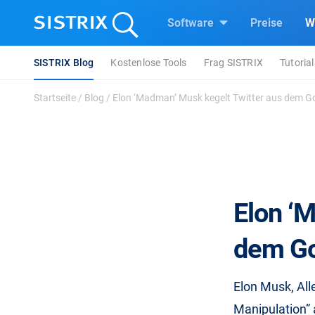
Software
Preise
W
SISTRIX Blog
Kostenlose Tools
Frag SISTRIX
Tutorial
Startseite
/
Blog
/
Elon ‘Madman’ Musk kegelt Twitter aus dem Go
Elon ‘
dem Go
Elon Musk, All
Manipulation”