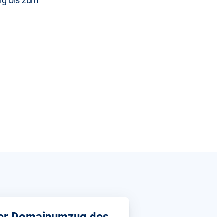
ig bis zum
er Domainumzug des