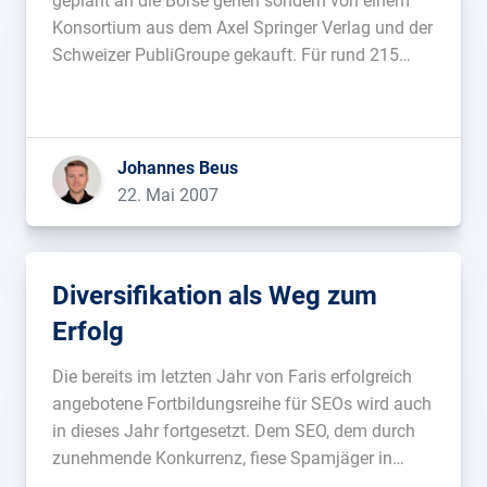
geplant an die Börse gehen sondern von einem
Konsortium aus dem Axel Springer Verlag und der
Schweizer PubliGroupe gekauft. Für rund 215
Millionen Euro gehen 60 Prozent an Springer, die
restlichen 40 an die Schweizer. Im letzten Jahr
setzte Zanox […]...
Johannes Beus
22. Mai 2007
Diversifikation als Weg zum
Erfolg
Die bereits im letzten Jahr von Faris erfolgreich
angebotene Fortbildungsreihe für SEOs wird auch
in dieses Jahr fortgesetzt. Dem SEO, dem durch
zunehmende Konkurrenz, fiese Spamjäger in
Dublin oder sinkende Qualität in den gängigen