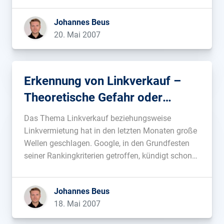
Foren die Arbeitsgrundlage entzogen wird, möchte
Johannes Beus
ich die Weiterbildung zum Spargelstecher ans
20. Mai 2007
Herz legen. Nachdem weder […]...
Erkennung von Linkverkauf –
Theoretische Gefahr oder
bereits Praxis?
Das Thema Linkverkauf beziehungsweise
Linkvermietung hat in den letzten Monaten große
Wellen geschlagen. Google, in den Grundfesten
seiner Rankingkriterien getroffen, kündigt schon
länger an, dass linkverkaufende Seiten erkannt
und entsprechend behandelt werden. Matt Cutts
Johannes Beus
hat sogar schon dazu aufgerufen, diese Seiten zu
18. Mai 2007
melden, um einen angeblich in Entwicklung
befindlichen Algorithmus […]...