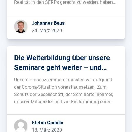
Realität in den SERPs gerecht zu werden, haben
wir die Verarbeitung von Suchergebnissen
vollständig neu gedacht....
Johannes Beus
24. März 2020
Die Weiterbildung über unsere
Seminare geht weiter – und
zwar ONLINE!
Unsere Präsenzseminare mussten wir aufgrund
der Corona-Situation vorerst aussetzen. Zum
Schutz der Gesellschaft, der Seminarteilnehmer,
unserer Mitarbeiter und zur Eindämmung einer
weiteren Verbreitung des Virus war das die einzig
richtige Option. Als Ersatz bieten wir Toolbox-
Stefan Godulla
Seminare nun online an. Hier erfährst du mehr....
18. März 2020