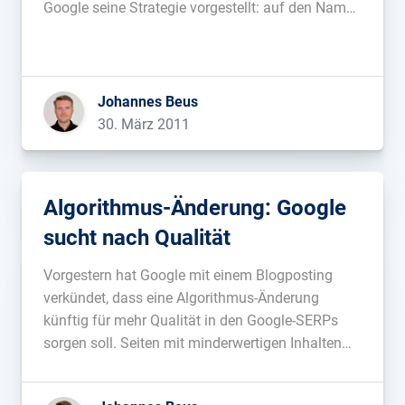
Google seine Strategie vorgestellt: auf den Namen
Google +1 (Google Plus One) getauft, kopiert
Google den erfolgreichen Weg von Facebook
recht genau, erweitert die Möglichkeiten aber
gleichzeitig. So wird es […]...
Johannes Beus
30. März 2011
Algorithmus-Änderung: Google
sucht nach Qualität
Vorgestern hat Google mit einem Blogposting
verkündet, dass eine Algorithmus-Änderung
künftig für mehr Qualität in den Google-SERPs
sorgen soll. Seiten mit minderwertigen Inhalten
sollen seltener zu finden sein, qualitativ
hochwertige Inhalte dafür häufiger. Bislang wurde