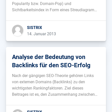
Popularity bzw. Domain-Pop) und
Sichtbarkeitsindex in Form eines Streudiagramms
visualisiert. Heute möchte ich zeigen, wie sich das
Streudiagramm verändert, wenn man den Faktor
SISTRIX
Domain-Pop durch die reine Anzahl Links
14. Januar 2013
austauscht. Die Stichprobenauswahl bleibt
gegenüber der ersten Analyse unverändert.
Vergleich […]...
Analyse der Bedeutung von
Backlinks für den SEO-Erfolg
Nach der gängigen SEO-Theorie gehören Links
von externen Domains (Backlinks) zu den
wichtigsten Rankingfaktoren. Ziel dieses
Beitrages ist es, den Zusammenhang zwischen
Sichtbarkeitsindex und Backlinks zu untersuchen.
Fischerländer-Diagramm für 10.000 Domains In