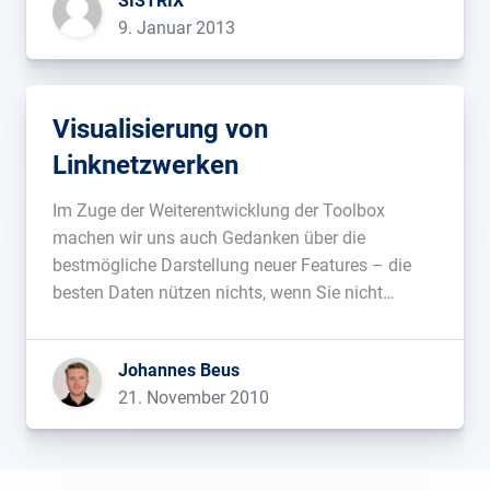
SISTRIX
Anlehnung an das Fischerländer-Diagramm
9. Januar 2013
(Trust-Efficiency-Diagramm von Stefan
Fischerländer) habe ich ein Streudiagramm mit
den Werten von 10.000 Domains […]...
Visualisierung von
Linknetzwerken
Im Zuge der Weiterentwicklung der Toolbox
machen wir uns auch Gedanken über die
bestmögliche Darstellung neuer Features – die
besten Daten nützen nichts, wenn Sie nicht
einfach analysiert werden können. Gerade im
Backlink-Modul wachsen die Datenmengen und
Johannes Beus
die Visualisierung der Verknüpfungen
21. November 2010
untereinander ist in Tabellenform nur noch
schlecht möglich. In […]...