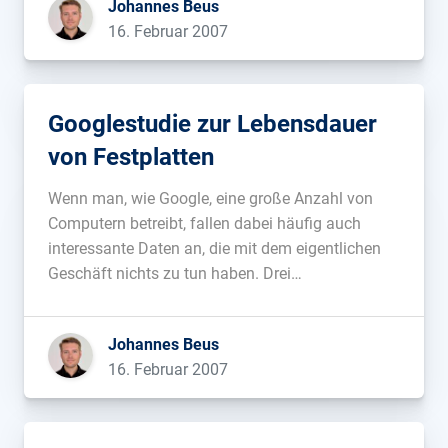
Johannes Beus
ganzen trotzdem noch einen halbwegs seriösen
16. Februar 2007
Anstrich zu geben, veröffentlicht Google diese
Aufforderungen, […]...
Googlestudie zur Lebensdauer
von Festplatten
Wenn man, wie Google, eine große Anzahl von
Computern betreibt, fallen dabei häufig auch
interessante Daten an, die mit dem eigentlichen
Geschäft nichts zu tun haben. Drei
Googlemitarbeiter haben nun die Lebensdauer der
Festplatten in den Googleservern in Abhängigkeit
Johannes Beus
von verschiedenen Einflüssen wie beispielsweise
16. Februar 2007
Alter oder Temperatur der Umgebung in […]...