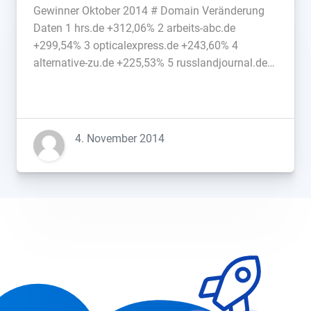
Gewinner Oktober 2014 # Domain Veränderung
Daten 1 hrs.de +312,06% 2 arbeits-abc.de
+299,54% 3 opticalexpress.de +243,60% 4
alternative-zu.de +225,53% 5 russlandjournal.de
+195,37% 6 kayak.de +187,34% 7 skill7.com
+187,20% 8 steuerklassen.com +184,03% 9
dokteronline.com +169,42% 10 bitreactor.to
+159,34% 11 horror-shop.com +154,83% 12
4. November 2014
horrorklinik.de +118,35% 13 genius.com
+108,95% 14 europapark.de +108,52% 15 qvc.de
[…]...