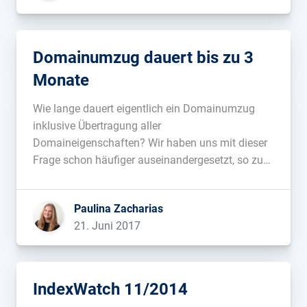
Domainumzug dauert bis zu 3
Monate
Wie lange dauert eigentlich ein Domainumzug
inklusive Übertragung aller
Domaineigenschaften? Wir haben uns mit dieser
Frage schon häufiger auseinandergesetzt, so zum
Beispiel 2013 in unserem Buch „SEO-Analysen
mit dem SISTRIX Sichtbarkeistindex„, sowie ein
Paulina Zacharias
Jahr später im Beitrag „Risiko Domainumzug und
21. Juni 2017
Rankings bei Google„. Es kann bis zu 3 Monate
dauern. […]...
IndexWatch 11/2014