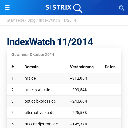
Startseite
/
Blog
/
IndexWatch 11/2014
IndexWatch 11/2014
Gewinner Oktober 2014
#
Domain
Veränderung
Daten
1
hrs.de
+312,06
%
2
arbeits-abc.de
+299,54
%
3
opticalexpress.de
+243,60
%
4
alternative-zu.de
+225,53
%
5
russlandjournal.de
+195,37
%