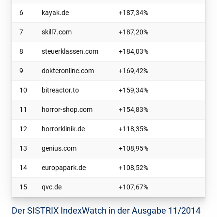
6
kayak.de
+187,34
%
7
skill7.com
+187,20
%
8
steuerklassen.com
+184,03
%
9
dokteronline.com
+169,42
%
10
bitreactor.to
+159,34
%
11
horror-shop.com
+154,83
%
12
horrorklinik.de
+118,35
%
13
genius.com
+108,95
%
14
europapark.de
+108,52
%
15
qvc.de
+107,67
%
Der SISTRIX IndexWatch in der Ausgabe 11/2014