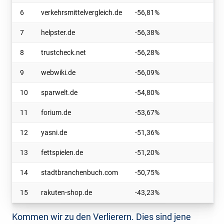
6
verkehrsmittelvergleich.de
-56,81
%
7
helpster.de
-56,38
%
8
trustcheck.net
-56,28
%
9
webwiki.de
-56,09
%
10
sparwelt.de
-54,80
%
11
forium.de
-53,67
%
12
yasni.de
-51,36
%
13
fettspielen.de
-51,20
%
14
stadtbranchenbuch.com
-50,75
%
15
rakuten-shop.de
-43,23
%
Kommen wir zu den Verlierern. Dies sind jene