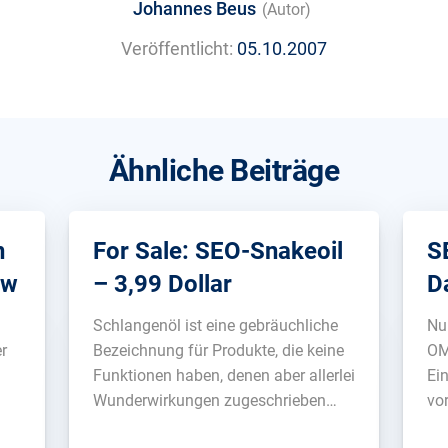
Johannes Beus
(Autor)
Veröffentlicht:
05.10.2007
Ähnliche Beiträge
n
For Sale: SEO-Snakeoil
S
ow
– 3,99 Dollar
D
Schlangenöl ist eine gebräuchliche
Nur
er
Bezeichnung für Produkte, die keine
OM
Funktionen haben, denen aber allerlei
Ei
Wunderwirkungen zugeschrieben
vo
de
werden. Eigentlich aus dem Wilden
di