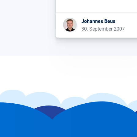
umfangreicher Webseiten. Durch
gezielte Veränderungen können hi
schnell deutliche Erfolge erzielt
Johannes Beus
werden, ohne, dass neue eingehen
30. September 2007
Links gekauft akquiriert werden
müssen. Die Homepage eines
typischen Internetshops zum The
„Sport“ dürfte […]...