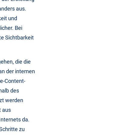
anders aus.
eit und
icher. Bei
te Sichtbarkeit
ehen, die die
n der internen
te-Content-
halb des
tzt werden
t aus
nternets da.
Schritte zu