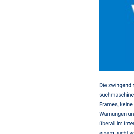
Die zwingend n
suchmaschinenf
Frames, keine 
Warnungen un
überall im Inte
einem leicht v