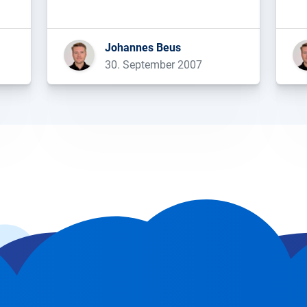
Westen stammend, wo Wunderheiler
Se
er
dieses Schlangenöl gegen Leiden
un
jeglicher Art an gutgläubige Trottel
ir
Johannes Beus
de
verkauften, scheint es mittlerweile
Pr
30. September 2007
auch den Weg in den
gez
Suchmaschinenoptimierungsbereich
ma
gefunden zu haben. Ob Ebay-
Auktionen, in […]...