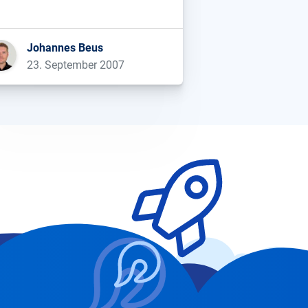
rvice recht schnell missbraucht
d ich hatte einige Anfragen
gendwelcher Scripte und
Johannes Beus
ogramme pro Sekunde und war
23. September 2007
wungen, den Dienst offline […]...