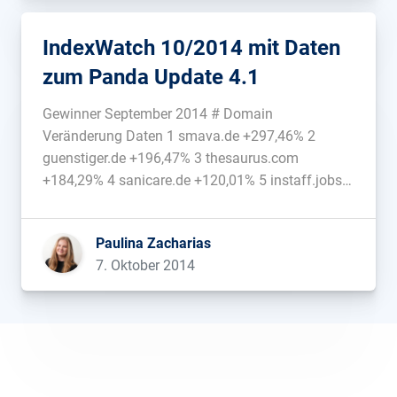
IndexWatch 10/2014 mit Daten
zum Panda Update 4.1
Gewinner September 2014 # Domain
Veränderung Daten 1 smava.de +297,46% 2
guenstiger.de +196,47% 3 thesaurus.com
+184,29% 4 sanicare.de +120,01% 5 instaff.jobs
+107,64% 6 gbpicsonline.com +103,50% 7
thefreedictionary.com +102,29% 8 eintracht.de
Paulina Zacharias
+85,49% 9 24timezones.com +80,69% 10
7. Oktober 2014
fossil.de +80,01% 11 thepiratebay.se +73,43% 12
zugeschnuert-shop.de +71,47% 13 geburtstags-
tipp.de +68,69% 14 oktoberfest.de +67,65% 15
selbermachen.de […]...