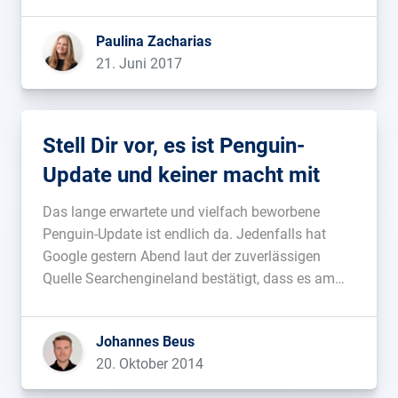
Beispiel 2013 in unserem Buch „SEO-Analysen
mit dem SISTRIX Sichtbarkeistindex„, sowie ein
Paulina Zacharias
Jahr später im Beitrag „Risiko Domainumzug und
21. Juni 2017
Rankings bei Google„. Es kann bis zu 3 Monate
dauern. […]...
Stell Dir vor, es ist Penguin-
Update und keiner macht mit
Das lange erwartete und vielfach beworbene
Penguin-Update ist endlich da. Jedenfalls hat
Google gestern Abend laut der zuverlässigen
Quelle Searchengineland bestätigt, dass es am
vergangenen Wochenende ein Update des
Penguin-Algorithmus gab. Wie immer bei
Johannes Beus
relevanten Algorithmus- oder Daten-Updates, habe
20. Oktober 2014
ich nach der Bestätigung durch Google die
Crawler angeworfen um schnellstmöglich […]...