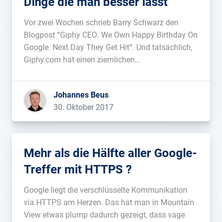
Dinge die man besser lässt
Vor zwei Wochen schrieb Barry Schwarz den
Blogpost “Giphy CEO: We Own Happy Birthday On
Google. Next Day They Get Hit”. Und tatsächlich,
Giphy.com hat einen ziemlichen
Sichtbarkeitsverlust hingelegt: 91% der
Sichtbarkeit im Vereinten Königreich, 84% in den
Johannes Beus
USA, 87% in Frankreich, 88% in Italien, 83% in
30. Oktober 2017
Deutschland und 85% […]...
Mehr als die Hälfte aller Google-
Treffer mit HTTPS ?
Google liegt die verschlüsselte Kommunikation
via HTTPS am Herzen. Das hat man in Mountain
View etwas plump dadurch gezeigt, dass vage