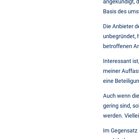
angekündigt, 
Basis des umst
Die Anbieter 
unbegründet, h
betroffenen A
Interessant is
meiner Auffas
eine Beteiligu
Auch wenn die
gering sind, s
werden. Vielle
Im Gegensatz z