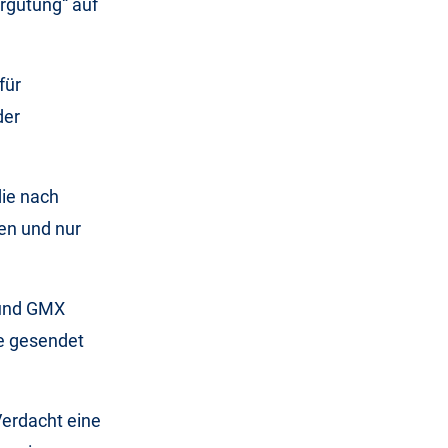
rgütung“ auf
für
der
die nach
en und nur
 und GMX
ge gesendet
Verdacht eine