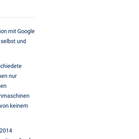
ion mit Google
 selbst und
schiedete
nen nur
gen
uchmaschinen
h von keinem
 2014