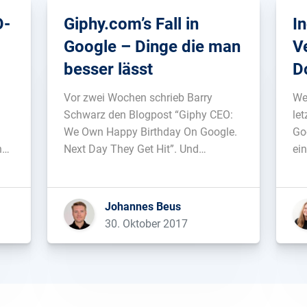
O-
Giphy.com’s Fall in
I
Google – Dinge die man
V
besser lässt
D
S
Vor zwei Wochen schrieb Barry
We
Schwarz den Blogpost “Giphy CEO:
le
We Own Happy Birthday On Google.
Go
n
Next Day They Get Hit”. Und
ei
tatsächlich, Giphy.com hat einen
ge
n
ziemlichen Sichtbarkeitsverlust
me
hingelegt: 91% der Sichtbarkeit im
mu
Johannes Beus
Vereinten Königreich, 84% in den
To
30. Oktober 2017
USA, 87% in Frankreich, 88% in
Ka
Italien, 83% in Deutschland und 85%
Tel
[…]...