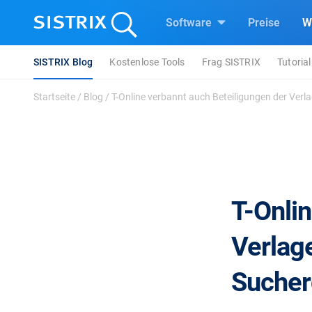
Software
Preise
W
SISTRIX Blog
Kostenlose Tools
Frag SISTRIX
Tutorial
Startseite
/
Blog
/
T-Online verbannt auch Beteiligungen der Verlag
T-Onli
Verlag
Sucher