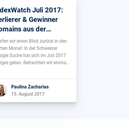
ndexWatch Juli 2017:
erlierer & Gewinner
omains aus der
chweiz
rfen wir einen Blick zurück in den
tzten Monat: In der Schweizer
ogle Suche hat sich im Juli 2017
niges getan. Betrachten wir einmal
meinsam, welche .ch Domains am
isten Sichtbarkeit einbüßen
ssten bzw. gewinnen konnten.
Paulina Zacharias
p 10 Verlierer aus der Schweiz
15. August 2017
nibalisierung im eigenen Haus
tarif.ch als auch bergfex.ch […]...