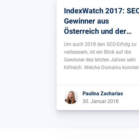
IndexWatch 2017: SE
Gewinner aus
Österreich und der
Schweiz
Um auch 2018 den SEO-Erfolg zu
verbessern, ist ein Blick auf die
Gewinner des letzten Jahres sehr
hilfreich. Welche Domains konnte
über das Jahr hinweg ihre
Sichtbarkeit in Google am meiste
steigern? Und was können wir von
Paulina Zacharias
ihnen lernen?...
30. Januar 2018