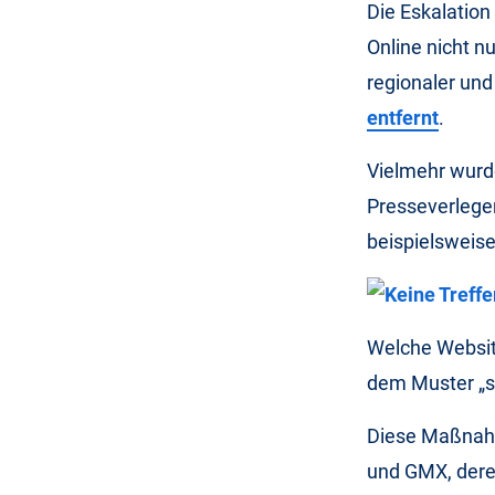
Die Eskalation
Online nicht n
regionaler un
entfernt
.
Vielmehr wurd
Presseverleger
beispielsweis
Welche Website
dem Muster „si
Diese Maßnahm
und GMX, deren