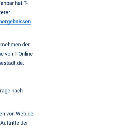
fenbar hat T-
terer
chergebnissen
ternehmen der
e von T-Online
nestadt.de.
frage nach
hen von Web.de
uftritte der