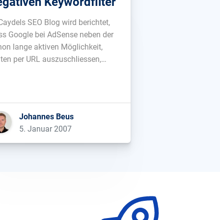
egativen Keywordfilter
 Caydels SEO Blog wird berichtet,
ss Google bei AdSense neben der
hon lange aktiven Möglichkeit,
iten per URL auszuschliessen,
uerdings einen negativen
ywordfilter testet. So kann man
nn eine Reihe von Keywords
geben und es werden über
Johannes Beus
Sense keine Anzeigen mehr
5. Januar 2007
ngeblendet, die auf diese Keywords
sen. Geht zwar […]...