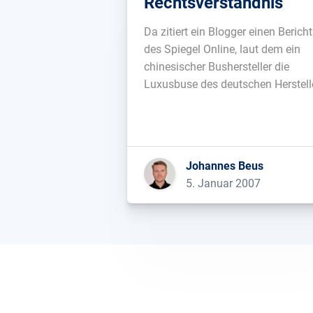
Rechtsverständnis
Da zitiert ein Blogger einen Bericht
des Spiegel Online, laut dem ein
chinesischer Bushersteller die
Luxusbuse des deutschen Herstell
MAN dreist kopiert haben soll. 3
Monate später erscheint dann ein
Rechtspfleger und verkündet, dass
jene chinesische Firma den Blogge
Johannes Beus
in China auf eine öffentliche
5. Januar 2007
Entschuldigung und wirtschaftlich
Entschädigung verklagt habe. […]..