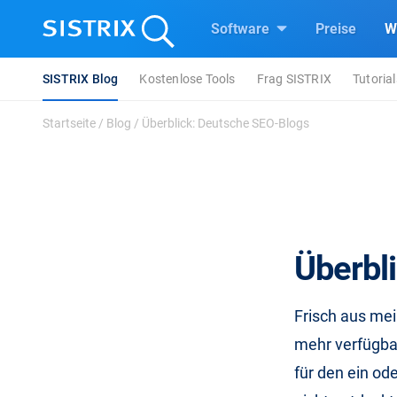
Software
Preise
W
SISTRIX Blog
Kostenlose Tools
Frag SISTRIX
Tutorial
Startseite
/
Blog
/
Überblick: Deutsche SEO-Blogs
Überbl
Frisch aus mei
mehr verfügbar
für den ein od