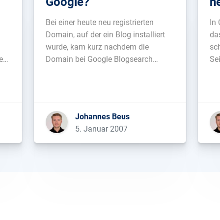
Google?
n
Bei einer heute neu registrierten
In
Domain, auf der ein Blog installiert
da
wurde, kam kurz nachdem die
sc
ers
Domain bei Google Blogsearch
Se
angemeldet wurde auch Besuch von
ne
Yahoo vorbei: crawl-66-249-66-
Ke
240.googlebot.com - -
da
r
[05/Jan/2007:14:50:38 +0100] "GET
an
Johannes Beus
/ HTTP/1.1" 200 3068 "-"
Ad
5. Januar 2007
e
"Mozilla/5.0 (compatible;
ei
.
Googlebot/2.1;
pas
+http://www.google.com/bot.html)"
relay2.ops.scd.yahoo.net - -
[05/Jan/2007:14:50:52 +0100] "GET
/ HTTP/1.0" […]...