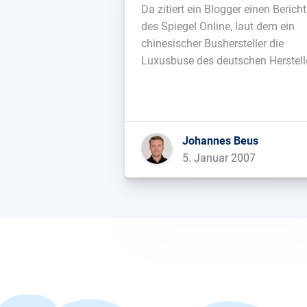
Da zitiert ein Blogger einen Bericht
des Spiegel Online, laut dem ein
chinesischer Bushersteller die
Luxusbuse des deutschen Herstell
MAN dreist kopiert haben soll. 3
Monate später erscheint dann ein
Rechtspfleger und verkündet, dass
jene chinesische Firma den Blogge
Johannes Beus
in China auf eine öffentliche
5. Januar 2007
Entschuldigung und wirtschaftlich
Entschädigung verklagt habe. […]..