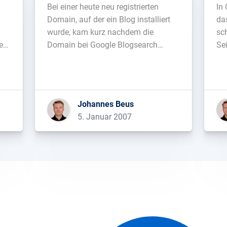
Bei einer heute neu registrierten
In
Domain, auf der ein Blog installiert
da
wurde, kam kurz nachdem die
sc
ers
Domain bei Google Blogsearch
Se
angemeldet wurde auch Besuch von
ne
Yahoo vorbei: crawl-66-249-66-
Ke
240.googlebot.com - -
da
r
[05/Jan/2007:14:50:38 +0100] "GET
an
Johannes Beus
/ HTTP/1.1" 200 3068 "-"
Ad
5. Januar 2007
e
"Mozilla/5.0 (compatible;
ei
.
Googlebot/2.1;
pas
+http://www.google.com/bot.html)"
relay2.ops.scd.yahoo.net - -
[05/Jan/2007:14:50:52 +0100] "GET
/ HTTP/1.0" […]...