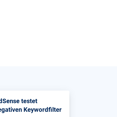
dSense testet
egativen Keywordfilter