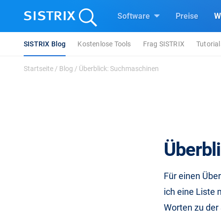
Software
Preise
W
SISTRIX Blog
Kostenlose Tools
Frag SISTRIX
Tutorial
Startseite
/
Blog
/
Überblick: Suchmaschinen
Überbl
Für einen Über
ich eine Liste
Worten zu der