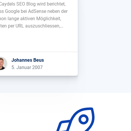
 Caydels SEO Blog wird berichtet,
ss Google bei AdSense neben der
hon lange aktiven Möglichkeit,
iten per URL auszuschliessen,
uerdings einen negativen
ywordfilter testet. So kann man
nn eine Reihe von Keywords
geben und es werden über
Johannes Beus
Sense keine Anzeigen mehr
5. Januar 2007
ngeblendet, die auf diese Keywords
sen. Geht zwar […]...