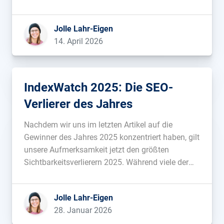
schauen, welche Domains in der deutschen
Google-Suche gewonnen und verloren haben und
Jolle Lahr-Eigen
warum....
14. April 2026
IndexWatch 2025: Die SEO-
Verlierer des Jahres
Nachdem wir uns im letzten Artikel auf die
Gewinner des Jahres 2025 konzentriert haben, gilt
unsere Aufmerksamkeit jetzt den größten
Sichtbarkeitsverlierern 2025. Während viele der
Gewinner vor allem auf klassisch gute SEO-Arbeit
zurückzuführen sind, sind auch viele der Verlierer
Jolle Lahr-Eigen
keine klassische Abstrafung, sondern vielmehr
28. Januar 2026
das Resultat mehr oder minder gelungener […]...