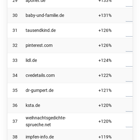
29
aponet.de
+133%
30
baby-und-familie.de
+131%
31
tausendkind.de
+126%
32
pinterest.com
+126%
33
lidl.de
+124%
34
cvedetails.com
+122%
35
dr-gumpert.de
+121%
36
ksta.de
+120%
weihnachtsgedichte-
37
+120%
sprueche.net
38
impfen-info.de
+119%