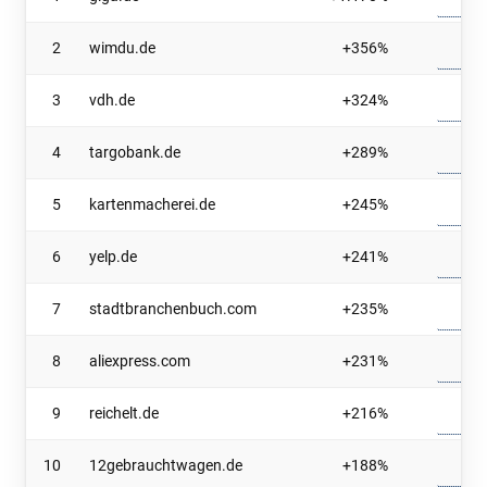
2
wimdu.de
+356%
3
vdh.de
+324%
4
targobank.de
+289%
5
kartenmacherei.de
+245%
6
yelp.de
+241%
7
stadtbranchenbuch.com
+235%
8
aliexpress.com
+231%
9
reichelt.de
+216%
10
12gebrauchtwagen.de
+188%