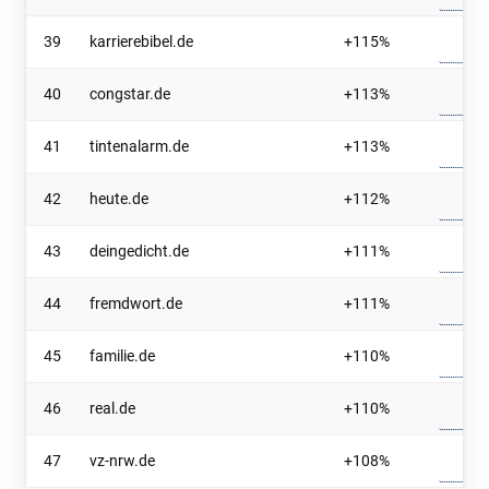
39
karrierebibel.de
+115%
40
congstar.de
+113%
41
tintenalarm.de
+113%
42
heute.de
+112%
43
deingedicht.de
+111%
44
fremdwort.de
+111%
45
familie.de
+110%
46
real.de
+110%
47
vz-nrw.de
+108%