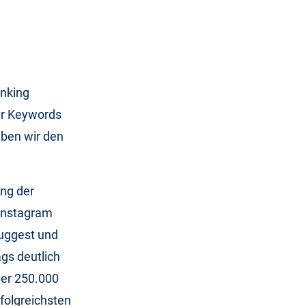
anking
ler Keywords
aben wir den
ung der
 Instagram
Suggest und
gs deutlich
der 250.000
folgreichsten