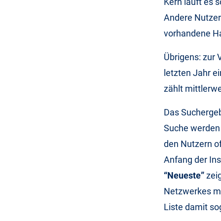
Kern läuft es 
Andere Nutzer
vorhandene Has
Übrigens: zur
letzten Jahr e
zählt mittlerw
Das Suchergebn
Suche werden 
den Nutzern of
Anfang der Ins
“Neueste”
zeig
Netzwerkes mi
Liste damit so