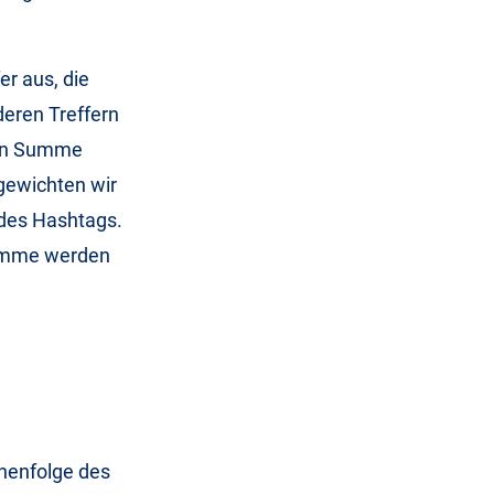
r aus, die
deren Treffern
 In Summe
gewichten wir
des Hashtags.
 Summe werden
henfolge des