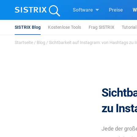
Software
Preise
W
SISTRIX Blog
Kostenlose Tools
Frag SISTRIX
Tutorial
Startseite
/
Blog
/
Sichtbarkeit auf Instagram: von Hashtags zu I
Sichtb
zu Ins
Jede der groß