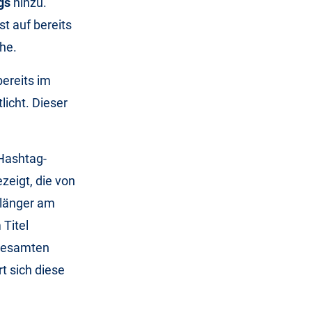
gs
hinzu.
t auf bereits
he.
ereits im
licht. Dieser
 Hashtag-
zeigt, die von
 länger am
 Titel
 gesamten
t sich diese