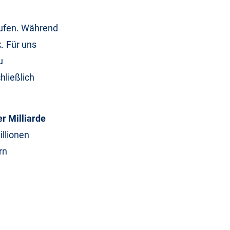
aufen. Während
. Für uns
u
chließlich
er Milliarde
llionen
rn