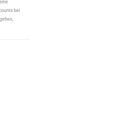
eine
counts bei
gelten,