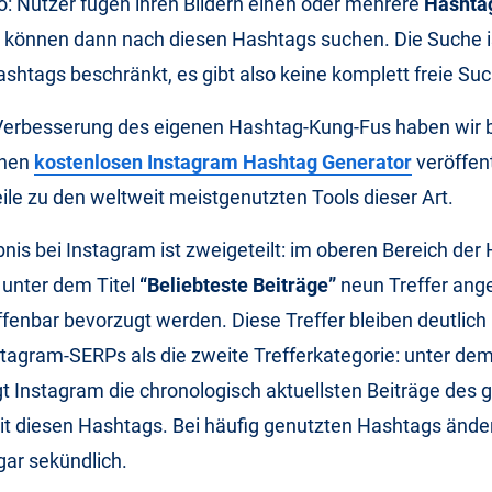
so: Nutzer fügen ihren Bildern einen oder mehrere
Hashta
 können dann nach diesen Hashtags suchen. Die Suche is
htags beschränkt, es gibt also keine komplett freie Suc
 Verbesserung des eigenen Hashtag-Kung-Fus haben wir b
inen
kostenlosen Instagram Hashtag Generator
veröffent
eile zu den weltweit meistgenutzten Tools dieser Art.
is bei Instagram ist zweigeteilt: im oberen Bereich der
unter dem Titel
“Beliebteste Beiträge”
neun Treffer ange
fenbar bevorzugt werden. Diese Treffer bleiben deutlich
tagram-SERPs als die zweite Trefferkategorie: unter dem
t Instagram die chronologisch aktuellsten Beiträge des
t diesen Hashtags. Bei häufig genutzten Hashtags änder
gar sekündlich.