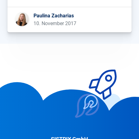
gemeinsam das SEO-Jahr ausklingen zu lassen.
Bevor wir uns wie gehabt zum regen Austausch
Paulina Zacharias
rund um Onkel Google & Co. treffen, möchten wir
10. November 2017
auch […]...