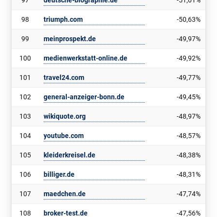
97
deutsche-biographie.de
-51,01%
98
triumph.com
-50,63%
99
meinprospekt.de
-49,97%
100
medienwerkstatt-online.de
-49,92%
101
travel24.com
-49,77%
102
general-anzeiger-bonn.de
-49,45%
103
wikiquote.org
-48,97%
104
youtube.com
-48,57%
105
kleiderkreisel.de
-48,38%
106
billiger.de
-48,31%
107
maedchen.de
-47,74%
108
broker-test.de
-47,56%