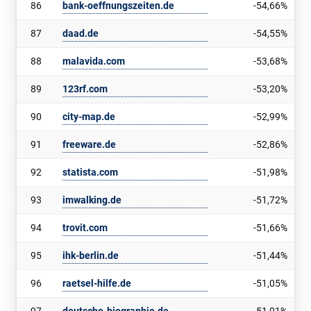
86
bank-oeffnungszeiten.de
-54,66%
87
daad.de
-54,55%
88
malavida.com
-53,68%
89
123rf.com
-53,20%
90
city-map.de
-52,99%
91
freeware.de
-52,86%
92
statista.com
-51,98%
93
imwalking.de
-51,72%
94
trovit.com
-51,66%
95
ihk-berlin.de
-51,44%
96
raetsel-hilfe.de
-51,05%