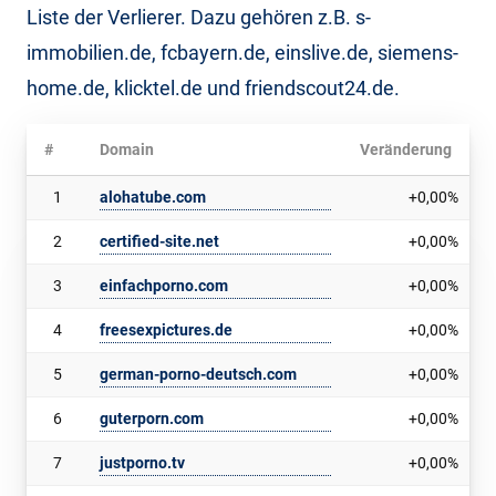
Liste der Verlierer. Dazu gehören z.B. s-
immobilien.de, fcbayern.de, einslive.de, siemens-
home.de, klicktel.de und friendscout24.de.
#
Domain
Veränderung
1
alohatube.com
+0,00%
2
certified-site.net
+0,00%
3
einfachporno.com
+0,00%
4
freesexpictures.de
+0,00%
5
german-porno-deutsch.com
+0,00%
6
guterporn.com
+0,00%
7
justporno.tv
+0,00%