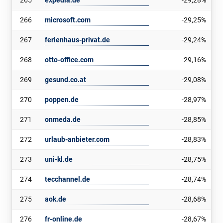
265
expedia.de
-29,28%
266
microsoft.com
-29,25%
267
ferienhaus-privat.de
-29,24%
268
otto-office.com
-29,16%
269
gesund.co.at
-29,08%
270
poppen.de
-28,97%
271
onmeda.de
-28,85%
272
urlaub-anbieter.com
-28,83%
273
uni-kl.de
-28,75%
274
tecchannel.de
-28,74%
275
aok.de
-28,68%
276
fr-online.de
-28,67%