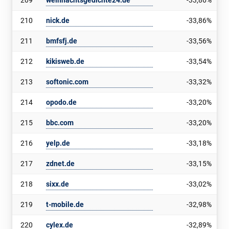
209
weihnachtsgedichte24.de
-33,86%
210
nick.de
-33,86%
211
bmfsfj.de
-33,56%
212
kikisweb.de
-33,54%
213
softonic.com
-33,32%
214
opodo.de
-33,20%
215
bbc.com
-33,20%
216
yelp.de
-33,18%
217
zdnet.de
-33,15%
218
sixx.de
-33,02%
219
t-mobile.de
-32,98%
220
cylex.de
-32,89%