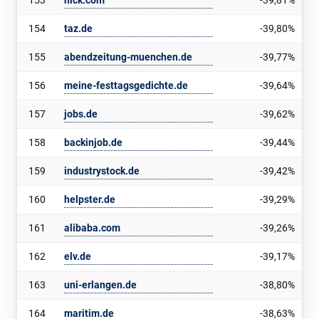
153
nick.com
-39,81%
154
taz.de
-39,80%
155
abendzeitung-muenchen.de
-39,77%
156
meine-festtagsgedichte.de
-39,64%
157
jobs.de
-39,62%
158
backinjob.de
-39,44%
159
industrystock.de
-39,42%
160
helpster.de
-39,29%
161
alibaba.com
-39,26%
162
elv.de
-39,17%
163
uni-erlangen.de
-38,80%
164
maritim.de
-38,63%