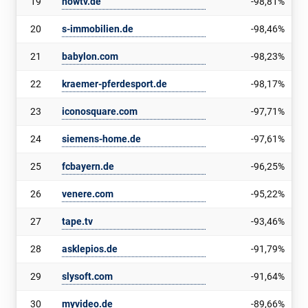
19
nowtv.de
-98,81%
20
s-immobilien.de
-98,46%
21
babylon.com
-98,23%
22
kraemer-pferdesport.de
-98,17%
23
iconosquare.com
-97,71%
24
siemens-home.de
-97,61%
25
fcbayern.de
-96,25%
26
venere.com
-95,22%
27
tape.tv
-93,46%
28
asklepios.de
-91,79%
29
slysoft.com
-91,64%
30
myvideo.de
-89,66%