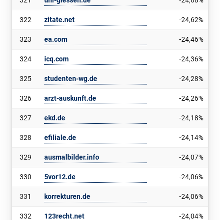
321
uni-giessen.de
-24,68%
322
zitate.net
-24,62%
323
ea.com
-24,46%
324
icq.com
-24,36%
325
studenten-wg.de
-24,28%
326
arzt-auskunft.de
-24,26%
327
ekd.de
-24,18%
328
efiliale.de
-24,14%
329
ausmalbilder.info
-24,07%
330
5vor12.de
-24,06%
331
korrekturen.de
-24,06%
332
123recht.net
-24,04%