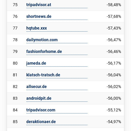
75
tripadvisor.at
-58,48%
76
shortnews.de
-57,68%
77
hqtube.xxx
-57,43%
78
dailymotion.com
-56,47%
79
fashionforhome.de
-56,46%
80
jameda.de
-56,17%
81
klatsch-tratsch.de
-56,04%
82
allsecur.de
-56,02%
83
androidpit.de
-56,00%
84
tripadvisor.com
-55,12%
85
deraktionaer.de
-54,97%