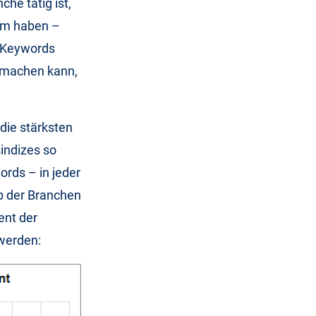
he tätig ist,
rum haben –
n Keywords
 machen kann,
die stärksten
sindizes so
rds – in jeder
lb der Branchen
ent der
werden: