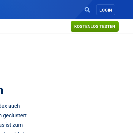
LOGIN
KOSTENLOS TESTEN
n
ndex auch
n geclustert
as ist zum