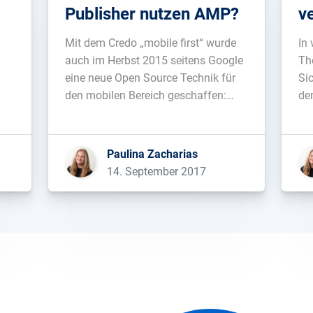
Publisher nutzen AMP?
v
Mit dem Credo „mobile first“ wurde
In
auch im Herbst 2015 seitens Google
Th
eine neue Open Source Technik für
Si
den mobilen Bereich geschaffen:
de
AMP. Hinter dem Akronym verbirgt
be
n
sich ‚Accelarted Mobile Pages‘,
he
t
welches wörtlich übersetzt als
ei
Paulina Zacharias
ne-
„beschleunigte Mobilseiten“
Pos
14. September 2017
verstanden werden kann. Und um
de
n,
den Faktor „Schnelligkeit“ soll es
ve
hierbei auch hauptsächlich […]...
die