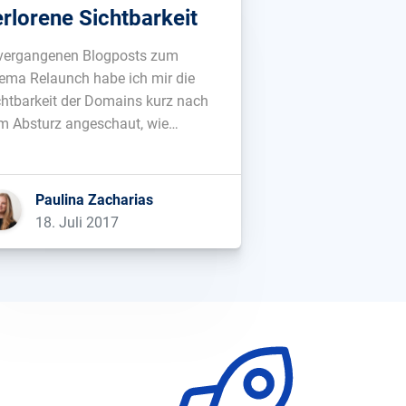
erlorene Sichtbarkeit
 vergangenen Blogposts zum
ema Relaunch habe ich mir die
chtbarkeit der Domains kurz nach
m Absturz angeschaut, wie
ispielsweise bei fressnapf.ch oder
ute.at. Heute möchte ich gerne
nen Blick auf die Schweizerische
Paulina Zacharias
t (post.ch) werfen. Hier ist seit
18. Juli 2017
m Relaunch einige Zeit ins Land
rstrichen, womit sich wunderbar
 Frage […]...