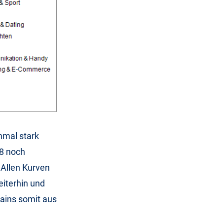
hmal stark
08 noch
. Allen Kurven
eiterhin und
ains somit aus