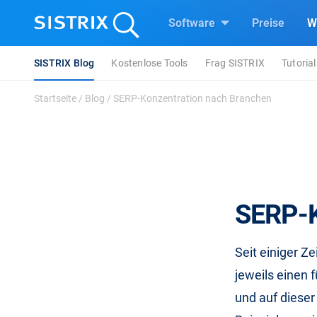
Software
Preise
W
SISTRIX Blog
Kostenlose Tools
Frag SISTRIX
Tutorial
Startseite
/
Blog
/
SERP-Konzentration nach Branchen
SERP-K
Seit einiger Z
jeweils einen 
und auf dieser