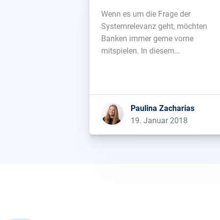
Wenn es um die Frage der
Systemrelevanz geht, möchten
Banken immer gerne vorne
mitspielen. In diesem
Zusammenhang ist es spannend,
dass ein entsprechendes
Engagement im Internet von viele
alteingesessenen Banken vermiss
Paulina Zacharias
wird. Allein drei große, primär offli
19. Januar 2018
agierende Banken aus der DACH-
Region haben, in den letzten Jahre
viele relevante Rankings verloren
[…]...