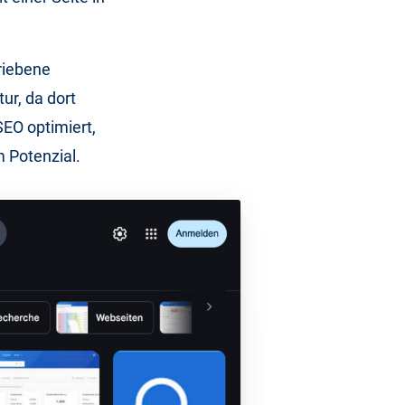
triebene
r, da dort
SEO optimiert,
 Potenzial.