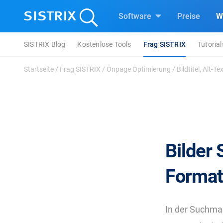
Software
Preise
W
SISTRIX Blog
Kostenlose Tools
Frag SISTRIX
Tutorial
Startseite
/
Frag SISTRIX
/
Onpage Optimierung
/
Bildtitel, Alt-
Bilder 
Forma
In der Suchmas