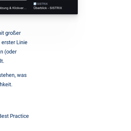
mit großer
erster Linie
en (oder
t.
rstehen, was
hkeit.
Best Practice