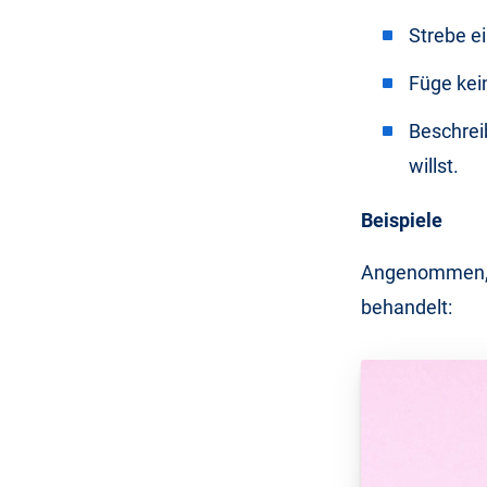
Strebe e
Füge kei
Beschrei
willst.
Beispiele
Angenommen, w
behandelt: