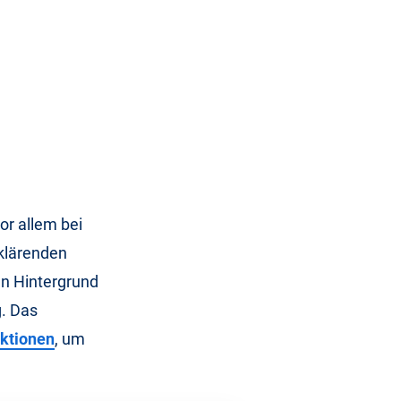
or allem bei
klärenden
den Hintergrund
g. Das
ktionen
, um