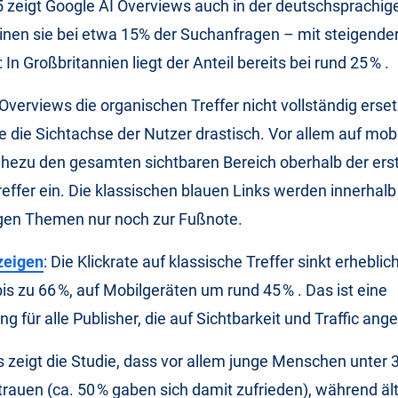
 zeigt Google AI Overviews auch in der deutschsprachig
inen sie bei etwa 15% der Suchanfragen – mit steigende
In Großbritannien liegt der Anteil bereits bei rund 25 % .
verviews die organischen Treffer nicht vollständig erset
e die Sichtachse der Nutzer drastisch. Vor allem auf mob
hezu den gesamten sichtbaren Bereich oberhalb der ers
effer ein. Die klassischen blauen Links werden innerhalb
igen Themen nur noch zur Fußnote.
zeigen
: Die Klickrate auf klassische Treffer sinkt erheblic
s zu 66 %, auf Mobilgeräten um rund 45 % . Das ist eine
g für alle Publisher, die auf Sichtbarkeit und Traffic ang
 zeigt die Studie, dass vor allem junge Menschen unter 3
rauen (ca. 50 % gaben sich damit zufrieden), während ält