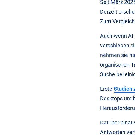
Seit März 2025
Derzeit ersche
Zum Vergleich: 
Auch wenn AI O
verschieben si
nehmen sie na
organischen Tr
Suche bei ein
Erste
Studien 
Desktops um bi
Herausforderun
Darüber hinaus
Antworten vert