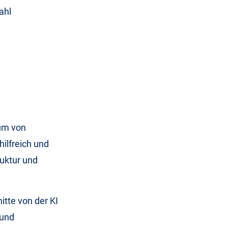
ahl
aum von
hilfreich und
ruktur und
itte von der KI
 und