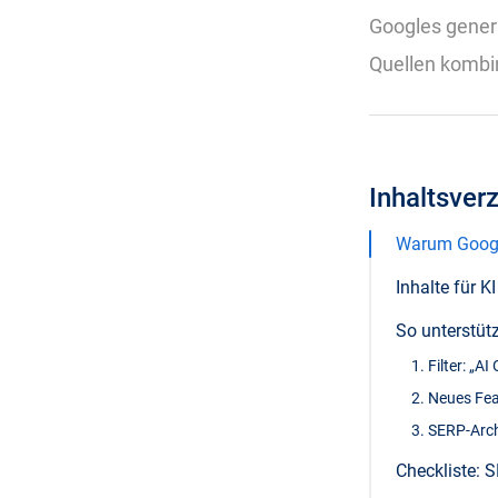
Googles gener
Quellen kombi
Inhaltsver
Warum Google
Inhalte für K
So unterstüt
1. Filter: „A
2. Neues Fea
3. SERP-Arch
Checkliste: S