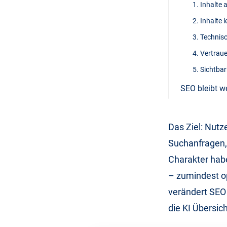
1. Inhalte
2. Inhalte 
3. Technis
4. Vertrau
5. Sichtba
SEO bleibt we
Das Ziel: Nutz
Suchanfragen,
Charakter habe
– zumindest op
verändert SEO 
die KI Übersic