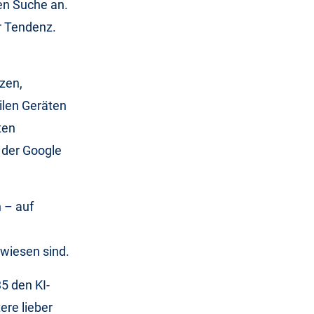
en Suche an.
r Tendenz.
zen,
ilen Geräten
ten
 der Google
h – auf
ewiesen sind.
5 den KI-
ere lieber