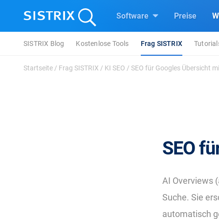
Software
Preise
W
SISTRIX Blog
Kostenlose Tools
Frag SISTRIX
Tutorial
Startseite
/
Frag SISTRIX
/
KI SEO
/
SEO für Googles Übersicht mi
SEO für
AI Overviews (
Suche. Sie ers
automatisch g