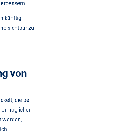
verbessern.
ch künftig
he sichtbar zu
ng von
kelt, die bei
s ermöglichen
t werden,
ich