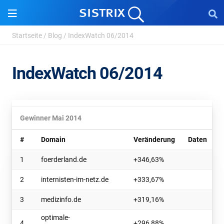
Startseite
/
Blog
/
IndexWatch 06/2014
IndexWatch 06/2014
Gewinner Mai 2014
#
Domain
Veränderung
Daten
1
foerderland.de
+346,63%
2
internisten-im-netz.de
+333,67%
3
medizinfo.de
+319,16%
optimale-
4
+296,88%