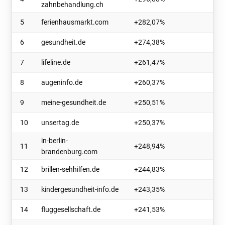
zahnbehandlung.ch
5
ferienhausmarkt.com
+282,07%
6
gesundheit.de
+274,38%
7
lifeline.de
+261,47%
8
augeninfo.de
+260,37%
9
meine-gesundheit.de
+250,51%
10
unsertag.de
+250,37%
in-berlin-
11
+248,94%
brandenburg.com
12
brillen-sehhilfen.de
+244,83%
13
kindergesundheit-info.de
+243,35%
14
fluggesellschaft.de
+241,53%