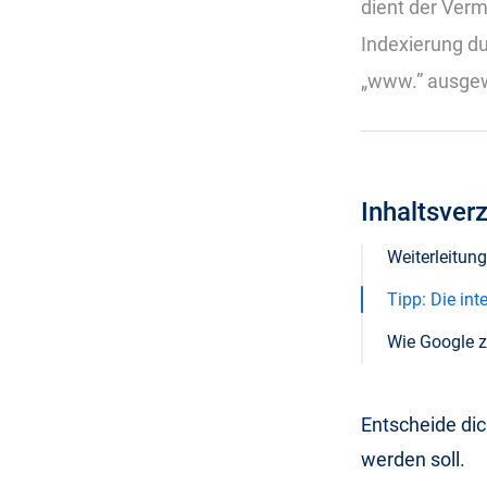
dient der Ver
Indexierung d
„www.” ausgewä
Inhaltsver
Weiterleitu
Tipp: Die int
Wie Google 
Entscheide di
werden soll.