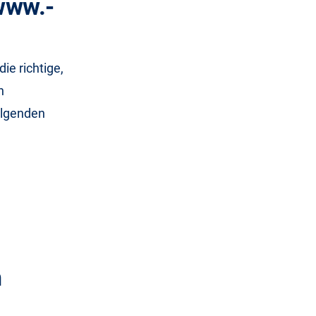
www.-
ie richtige,
n
folgenden
h