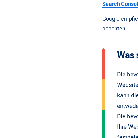
Search Consol
Google empfie
beachten.
Was 
Die bevo
Website 
kann di
entwed
Die bev
Ihre We
festgele