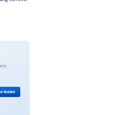
ern.
s testen