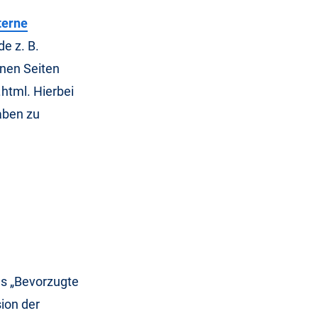
terne
e z. B.
rnen Seiten
html. Hierbei
aben zu
ls „Bevorzugte
ion der