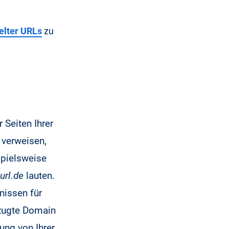
lter URLs
zu
 Seiten Ihrer
 verweisen,
spielsweise
url.de
lauten.
nissen für
rzugte Domain
ung von Ihrer