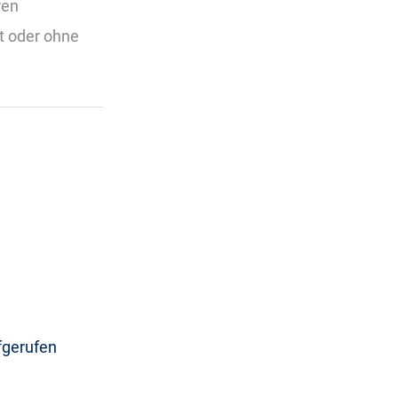
ren
t oder ohne
fgerufen