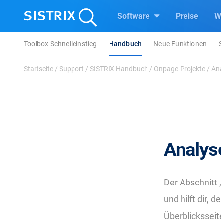
Software
Preise
W
Toolbox Schnelleinstieg
Handbuch
Neue Funktionen
Startseite
/
Support
/
SISTRIX Handbuch
/
Onpage-Projekte
/
Ana
Analyse
Der Abschnitt 
und hilft dir,
Überblicksseit