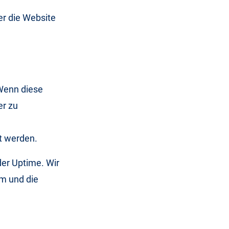
er die Website
 Wenn diese
er zu
rt werden.
der Uptime. Wir
um und die