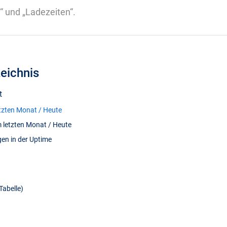
t“ und „Ladezeiten“.
zeichnis
t
tzten Monat / Heute
 letzten Monat / Heute
en in der Uptime
Tabelle)