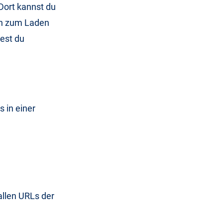
 Dort kannst du
en zum Laden
dest du
s in einer
 allen URLs der