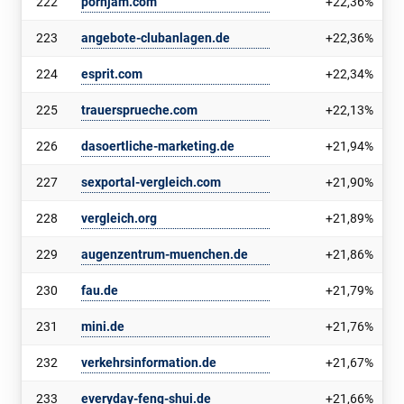
222
pornjam.com
+22,36%
223
angebote-clubanlagen.de
+22,36%
224
esprit.com
+22,34%
225
trauersprueche.com
+22,13%
226
dasoertliche-marketing.de
+21,94%
227
sexportal-vergleich.com
+21,90%
228
vergleich.org
+21,89%
229
augenzentrum-muenchen.de
+21,86%
230
fau.de
+21,79%
231
mini.de
+21,76%
232
verkehrsinformation.de
+21,67%
233
everyday-feng-shui.de
+21,66%