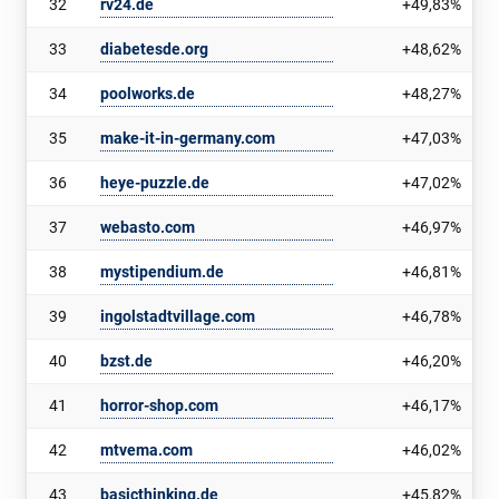
32
rv24.de
+49,83%
33
diabetesde.org
+48,62%
34
poolworks.de
+48,27%
35
make-it-in-germany.com
+47,03%
36
heye-puzzle.de
+47,02%
37
webasto.com
+46,97%
38
mystipendium.de
+46,81%
39
ingolstadtvillage.com
+46,78%
40
bzst.de
+46,20%
41
horror-shop.com
+46,17%
42
mtvema.com
+46,02%
43
basicthinking.de
+45,82%