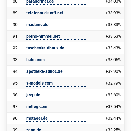
88
paranormal.de
+34,03%
89
telefonauskunft.net
+33,93%
90
madame.de
+33,83%
91
porno-himmel.net
+33,53%
92
taschenkaufhaus.de
+33,43%
93
bahn.com
+33,06%
94
apotheke-adhoc.de
+32,90%
95
s-models.com
+32,79%
96
jeep.de
+32,60%
97
netlog.com
+32,54%
98
metager.de
+32,44%
99
zaga.de
+32,25%