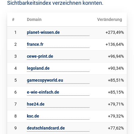
Sichtbarkeitsindex verzeichnen konnten.
#
Domain
Veränderung
1
planet-wissen.de
+273,49%
2
france.fr
+136,64%
3
cewe-print.de
+96,94%
4
legoland.de
+90,34%
5
gamecopyworld.eu
+85,51%
6
e-wie-einfach.de
+85,15%
7
hse24.de
+79,71%
8
ksc.de
+79,32%
9
deutschlandcard.de
+77,62%