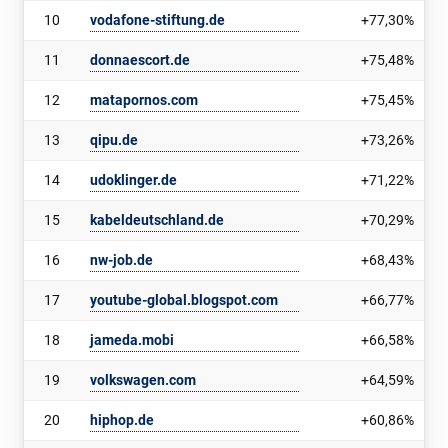
10
vodafone-stiftung.de
+77,30%
11
donnaescort.de
+75,48%
12
matapornos.com
+75,45%
13
qipu.de
+73,26%
14
udoklinger.de
+71,22%
15
kabeldeutschland.de
+70,29%
16
nw-job.de
+68,43%
17
youtube-global.blogspot.com
+66,77%
18
jameda.mobi
+66,58%
19
volkswagen.com
+64,59%
20
hiphop.de
+60,86%