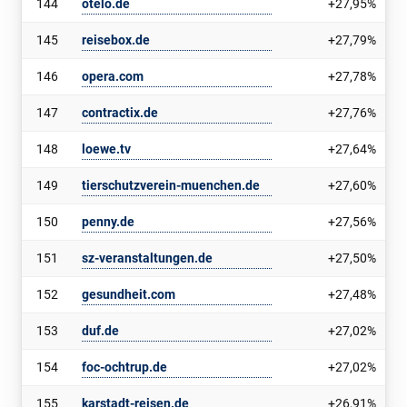
144
otelo.de
+27,95%
145
reisebox.de
+27,79%
146
opera.com
+27,78%
147
contractix.de
+27,76%
148
loewe.tv
+27,64%
149
tierschutzverein-muenchen.de
+27,60%
150
penny.de
+27,56%
151
sz-veranstaltungen.de
+27,50%
152
gesundheit.com
+27,48%
153
duf.de
+27,02%
154
foc-ochtrup.de
+27,02%
155
karstadt-reisen.de
+26,91%