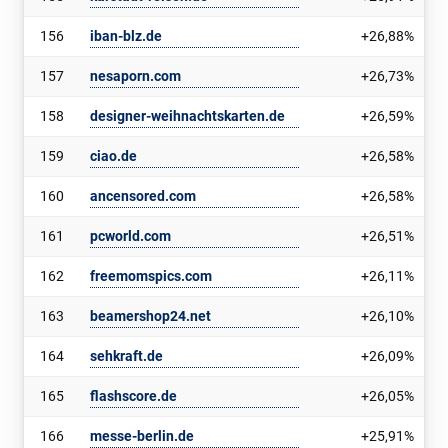
156
iban-blz.de
+26,88%
157
nesaporn.com
+26,73%
158
designer-weihnachtskarten.de
+26,59%
159
ciao.de
+26,58%
160
ancensored.com
+26,58%
161
pcworld.com
+26,51%
162
freemomspics.com
+26,11%
163
beamershop24.net
+26,10%
164
sehkraft.de
+26,09%
165
flashscore.de
+26,05%
166
messe-berlin.de
+25,91%