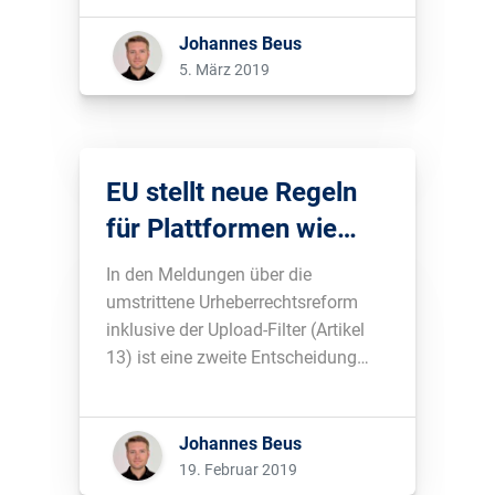
Sichtbarkeit Ihrer Website für
relevante Suchanfragen. Dies wird
Johannes Beus
als SEO bezeichnet.“ (13.11.2018)
5. März 2019
1...
EU stellt neue Regeln
für Plattformen wie
Google & Amazon auf
In den Meldungen über die
umstrittene Urheberrechtsreform
inklusive der Upload-Filter (Artikel
13) ist eine zweite Entscheidung
nahezu untergegangen: die EU
möchte Plattformen künftig stärker
regulieren....
Johannes Beus
19. Februar 2019