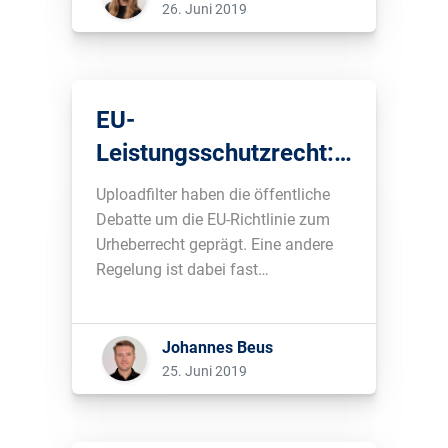
werden?...
26. Juni 2019
EU-
Leistungsschutzrecht:
Journalistische Inhalte
Uploadfilter haben die öffentliche
für Google häufig
Debatte um die EU-Richtlinie zum
Urheberrecht geprägt. Eine andere
irrelevant
Regelung ist dabei fast
untergegangen: das EU-
Leistungsschutzrecht. Wir haben
überprüft, wie relevant
Johannes Beus
journalistische Inhalte für die
25. Juni 2019
Trefferlisten von Google sind. Das
Ergebnis zeigt: den überwältigenden
Teil seines Geschäfts realisiert