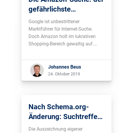
gefährlichste
Wettbewerber für
Google ist unbestrittener
Google
Marktführer für Internet-Suche.
Doch Amazon holt im lukrativen
Shopping-Bereich gewaltig auf.
Genauere Zahlen dazu und welche
Marken die meisten Anzeigen auf
Amazon.de schalten, erfährst du in
Johannes Beus
diesem Blog-Beitrag....
24. Oktober 2019
Nach Schema.org-
Änderung: Suchtreffer
mit Bewertungen um
Die Auszeichnung eigener