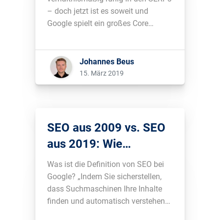
– doch jetzt ist es soweit und
Google spielt ein großes Core
Algorithmus Update ein. Was das ist
und welche Auswirkungen zu sehen
sind, erfährst du hier....
Johannes Beus
15. März 2019
SEO aus 2009 vs. SEO
aus 2019: Wie
HomeToGo Airbnb
Was ist die Definition von SEO bei
überholte
Google? „Indem Sie sicherstellen,
dass Suchmaschinen Ihre Inhalte
finden und automatisch verstehen
können, verbessern Sie die