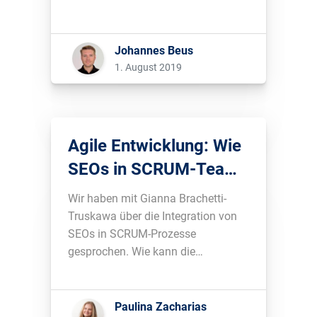
Blogpost erklärt Danny Sullivan von
Google nun mehr den Hintergründen
dieser Updates....
Johannes Beus
1. August 2019
Agile Entwicklung: Wie
SEOs in SCRUM-Teams
integriert werden
Wir haben mit Gianna Brachetti-
können
Truskawa über die Integration von
SEOs in SCRUM-Prozesse
gesprochen. Wie kann die
Zusammenarbeit zwischen SEOs
und Webentwicklern mithilfe der
Agilen Entwicklung verbessert
Paulina Zacharias