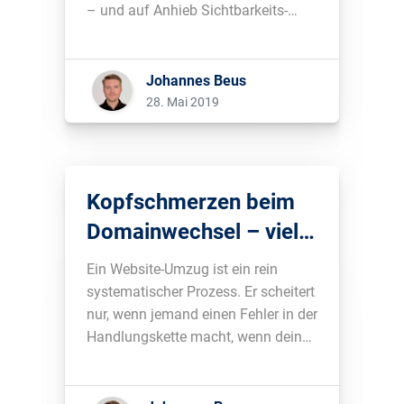
– und auf Anhieb Sichtbarkeits-
Marktführer. Was Google Jobs ist,
wie sich die Einführung auswirkt
und wie du damit umgehst, erfährst
Johannes Beus
du in diesem Blogbeitrag....
28. Mai 2019
Kopfschmerzen beim
Domainwechsel – viele
Ängste sind
Ein Website-Umzug ist ein rein
unbegründet
systematischer Prozess. Er scheitert
nur, wenn jemand einen Fehler in der
Handlungskette macht, wenn dein
Kunde sich freiwillig entscheidet,
Rankinginhalte zu ignorieren oder