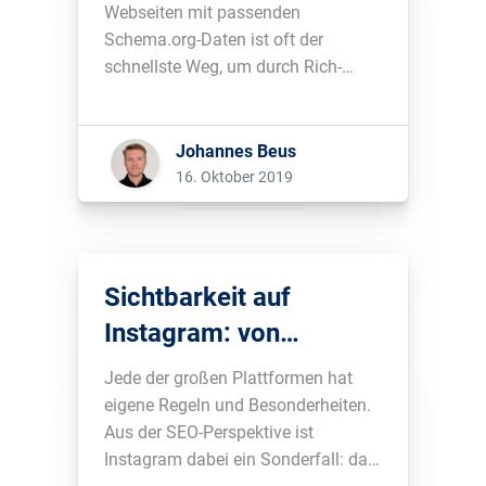
40% reduziert
Webseiten mit passenden
Schema.org-Daten ist oft der
schnellste Weg, um durch Rich-
Snippets mehr Aufmerksamkeit in
den Google Suchergebnissen zu
erhalten. Durch eine Regeländerung
Johannes Beus
werden Bewertungs-Sterne nun
16. Oktober 2019
deutlich seltener angezeigt, wie
unsere Analyse zeigt....
Sichtbarkeit auf
Instagram: von
Hashtags zu Instagram
Jede der großen Plattformen hat
Ranking-Faktoren
eigene Regeln und Besonderheiten.
Aus der SEO-Perspektive ist
Instagram dabei ein Sonderfall: da