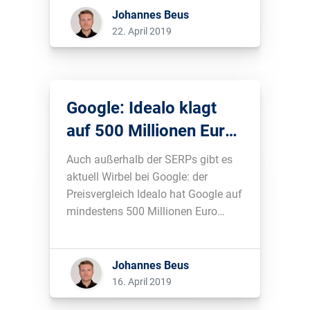
Alternative zu Google
Johannes Beus
vorgeschlagen. Kann das
22. April 2019
funktionieren?...
Google: Idealo klagt
auf 500 Millionen Euro,
EU-
Auch außerhalb der SERPs gibt es
Wettbewerbskommissarin
aktuell Wirbel bei Google: der
Preisvergleich Idealo hat Google auf
stellt Zerschlagung in
mindestens 500 Millionen Euro
den Raum
verklagt und die EU-
Wettbewerbskommissarin überlegt
in einem Gespräch mit der F.A.Z.
Johannes Beus
offen, Google den Betrieb eigener
16. April 2019
vertikaler Angebote zu verbieten....