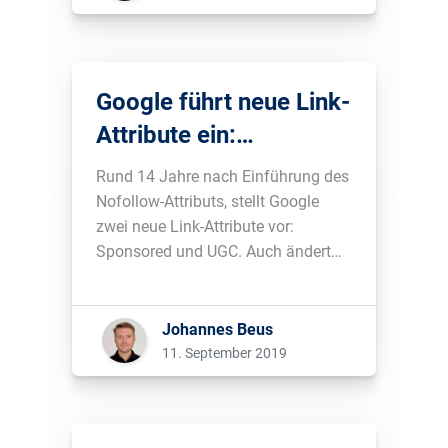
Google führt neue Link-
Attribute ein:
Sponsored & UGC
Rund 14 Jahre nach Einführung des
Nofollow-Attributs, stellt Google
zwei neue Link-Attribute vor:
Sponsored und UGC. Auch ändert
Google die Behandlung dieser
Attribute im Crawler sowie Ranking.
Mehr in diesem Blogbeitrag....
Johannes Beus
11. September 2019