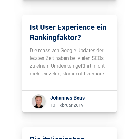
Ist User Experience ein
Rankingfaktor?
Die massiven Google-Updates der
letzten Zeit haben bei vielen SEOs
zu einem Umdenken geführt: nicht
mehr einzelne, klar identifizierbare
Faktoren, sondern das
Nutzerverhalten als Reaktion auf die
User Experience bestimmt
Johannes Beus
zunehmend den Erfolg bei Google.
13. Februar 2019
Um was es dabei geht, ob User
Experience ein Rankingfaktor ist
und wie Google das […]...