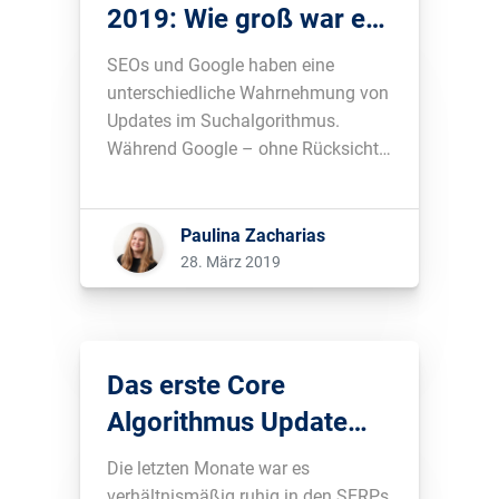
2019: Wie groß war es
wirklich?
SEOs und Google haben eine
unterschiedliche Wahrnehmung von
Updates im Suchalgorithmus.
Während Google – ohne Rücksicht
auf Domains – die Suchergebnisse
stets verbessert, arbeiten SEOs
daran, ihre Webseiten für relevante
Paulina Zacharias
Suchanfragen zu optimieren. Wenn
28. März 2019
Google dann Änderungen am
Algorithmus vornimmt, betrifft dies
augenscheinlich immer eine
Vielzahl an Webseiten und damit
Das erste Core
[…]...
Algorithmus Update
des Jahres ist da
Die letzten Monate war es
verhältnismäßig ruhig in den SERPs