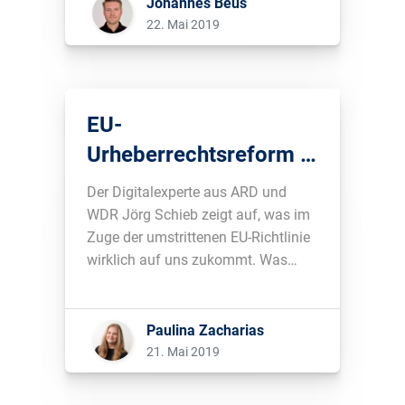
wenn Ressourcen bei der
Johannes Beus
Umsetzung fehlen. Mit einfachen
22. Mai 2019
Worten: In 99,8 % aller Fälle ist nicht
Google für Probleme verantwortlich,
es sind […]...
EU-
Urheberrechtsreform –
Ziele, Folgen und
Der Digitalexperte aus ARD und
Chancen
WDR Jörg Schieb zeigt auf, was im
Zuge der umstrittenen EU-Richtlinie
wirklich auf uns zukommt. Was
spricht für die EU-
Urheberrechtsreform und was gegen
sie?...
Paulina Zacharias
21. Mai 2019