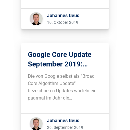
die Bilderplattform keine
Freitextsuche anbietet, funktioniert
das Entdecken von Inhalten und
Johannes Beus
Accounts bei Instagram etwas
10. Oktober 2019
anders. Wie genau und welche
Erfolgsfaktoren dafür gelten,
erfährst du in diesem Blogbeitrag....
Google Core Update
September 2019:
Travel-Domains oft
Die von Google selbst als “Broad
betroffen
Core Algorithm Update”
bezeichneten Updates würfeln ein
paarmal im Jahr die
Suchergebnisse durcheinander. Die
ersten Auswirkungen des aktuellen
Updates aus September 2019 sind
Johannes Beus
jetzt in den SERPs sichtbar....
26. September 2019