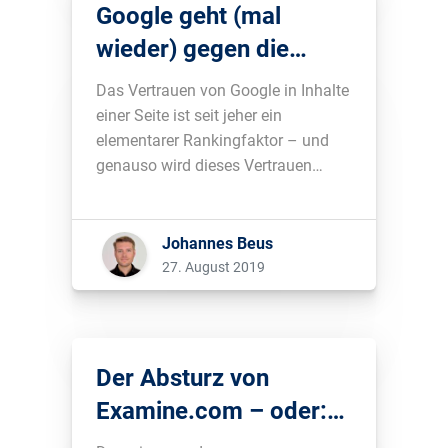
Google geht (mal
wieder) gegen die
Vermietung von
Das Vertrauen von Google in Inhalte
Subdomains und
einer Seite ist seit jeher ein
elementarer Rankingfaktor – und
Verzeichnissen vor
genauso wird dieses Vertrauen
regelmäßig missbraucht, um Inhalte
ranken zu lassen, die das eigentlich
nicht verdienen....
Johannes Beus
27. August 2019
Der Absturz von
Examine.com – oder:
darf Google eine