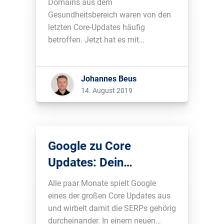
Domains aus dem
Meinung haben?
Gesundheitsbereich waren von den
letzten Core-Updates häufig
betroffen. Jetzt hat es mit
Examine.com auch eine Domain
getroffen, die augenscheinlich alles
richtig macht. Scheitert Google an
Johannes Beus
seinen neuen, hohen Ansprüchen?...
14. August 2019
Google zu Core
Updates: Dein
Wettbewerb ist besser
Alle paar Monate spielt Google
als Du
eines der großen Core Updates aus
und wirbelt damit die SERPs gehörig
durcheinander. In einem neuen