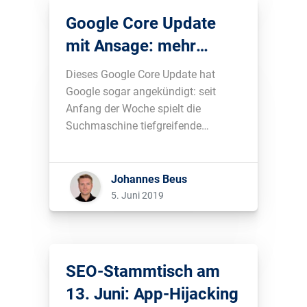
Google ohne die Nutzung von
Google Core Update
Inhalten der Presseverleger....
mit Ansage: mehr
Content- & News-
Dieses Google Core Update hat
Seiten betroffen
Google sogar angekündigt: seit
Anfang der Woche spielt die
Suchmaschine tiefgreifende
Änderungen am Such-Algorithmus
ein. Seit heute sehen wir die
Auswirkungen in den
Johannes Beus
Suchergebnissen. Mehr dazu in
5. Juni 2019
diesem Blogbeitrag....
SEO-Stammtisch am
13. Juni: App-Hijacking