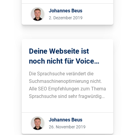
wir für den Klimaschutz 2.500
Bäume....
Johannes Beus
2. Dezember 2019
Deine Webseite ist
noch nicht für Voice
Search optimiert?
Die Sprachsuche verändert die
Macht nix.
Suchmaschinenoptimierung nicht.
Alle SEO Empfehlungen zum Thema
Sprachsuche sind sehr fragwürdig
und die meisten, wenn nicht sogar
alle, können ignoriert werden....
Johannes Beus
26. November 2019