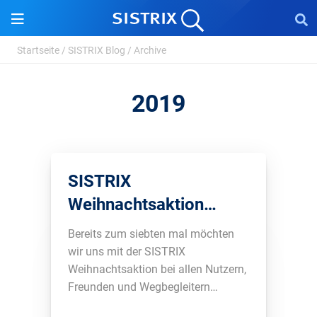
Startseite
/
SISTRIX Blog
/
Archive
2019
SISTRIX
Weihnachtsaktion
2019: du klickst, wir
Bereits zum siebten mal möchten
pflanzen
wir uns mit der SISTRIX
Weihnachtsaktion bei allen Nutzern,
Freunden und Wegbegleitern
bedanken. In diesem Jahr pflanzen