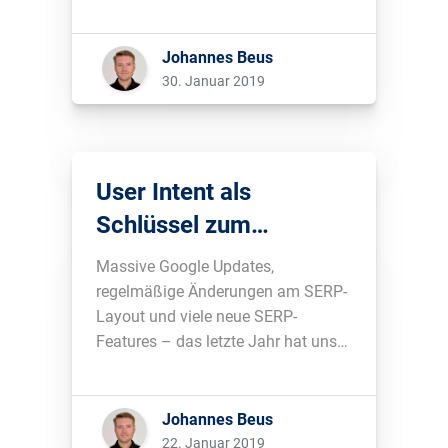
mangelt es nicht. Da wäre es doch
schön, ein paar alte Verpflichtungen
Johannes Beus
wie das Linkbuilding abwerfen zu
30. Januar 2019
können, oder? Doch so leicht ist
[…]...
User Intent als
Schlüssel zum
langfristigen SEO-
Massive Google Updates,
Erfolg
regelmäßige Änderungen am SERP-
Layout und viele neue SERP-
Features – das letzte Jahr hat uns
so viele Google-Änderungen
beschert, wie schon lange nicht
mehr. Wie du Google, trotz aller
Johannes Beus
Änderungen, langfristig verstehst,
22. Januar 2019