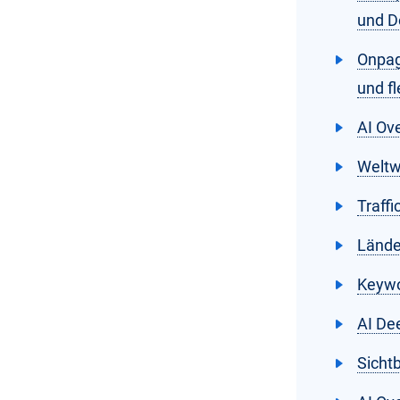
und D
Onpag
und f
AI Ov
Weltw
Traffi
Lände
Keywor
AI De
Sichtb