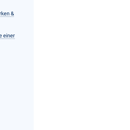
rken &
e einer