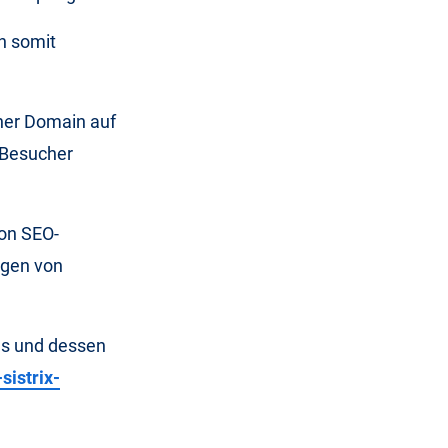
n somit
iner Domain auf
 Besucher
von SEO-
ngen von
es und dessen
sistrix-