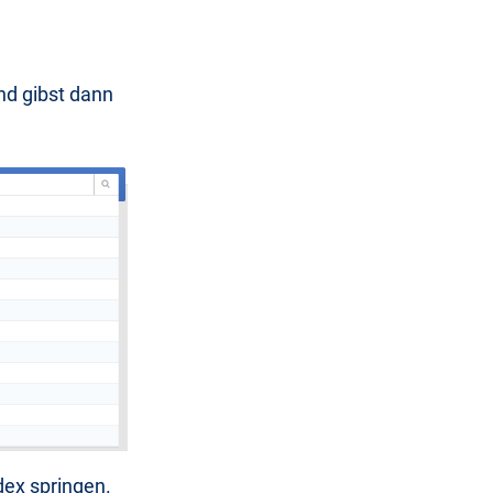
nd gibst dann
dex springen.