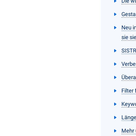
Die w
Gesta
Neu i
sie s
SISTR
Verbe
Übera
Filter
Keywo
Länge
Mehr 