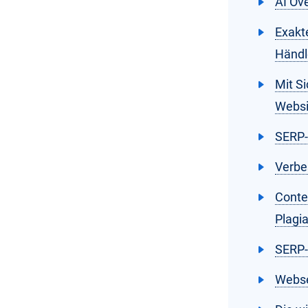
AI Ov
Exakte
Händl
Mit Si
Websi
SERP-
Verbe
Conte
Plagi
SERP-
Webse