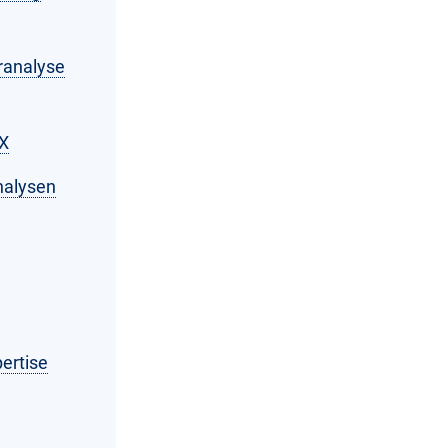
ranalyse
IX
nalysen
ertise