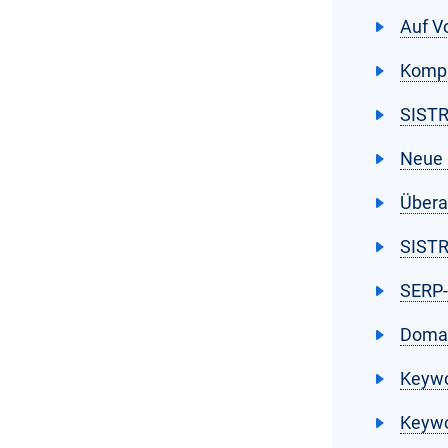
Auf V
Kompa
SISTR
Neue 
Übera
SISTR
SERP-
Domai
Keywo
Keywo