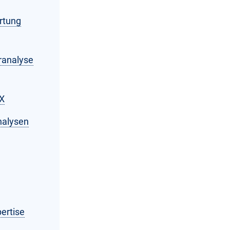
rtung
ranalyse
IX
nalysen
ertise