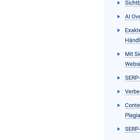
Sichtb
AI Ov
Exakte
Händl
Mit Si
Websi
SERP-
Verbe
Conte
Plagi
SERP-