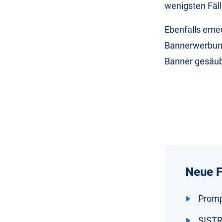
wenigsten Fäl
Ebenfalls erne
Bannerwerbung 
Banner gesäube
Neue F
Promp
SISTR