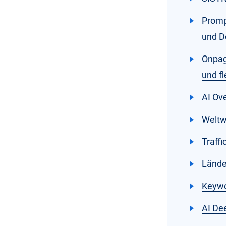
Promp
und D
Onpag
und f
AI Ov
Weltw
Traffi
Lände
Keywor
AI De