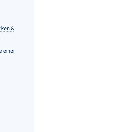
rken &
e einer