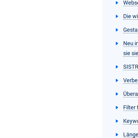
Webse
Die w
Gesta
Neu i
sie s
SISTR
Verbe
Übera
Filter
Keywo
Länge